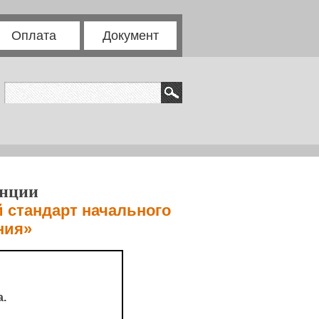
Оплата
Документ
енции
 стандарт начального
ния»
.