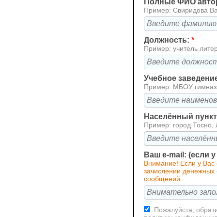
Полные ФИО авто
Пример: Свиридова В
Должность:
*
Пример: учитель лите
Учебное заведени
Пример: МБОУ гимна
Населённый пункт 
Пример: город Тосно, 
Ваш e-mail: (если 
Внимание! Если у Вас
зачислении денежных с
сообщений.
Пожалуйста, обрати