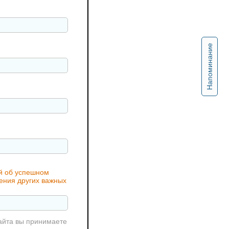
Напоминание
ий об успешном
чения других важных
айта вы принимаете