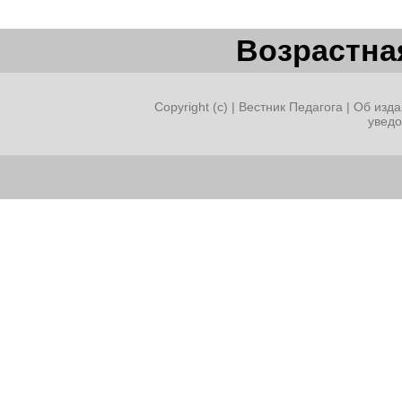
Возрастная
Copyright (c) |
Вестник Педагога
|
Об изда
увед