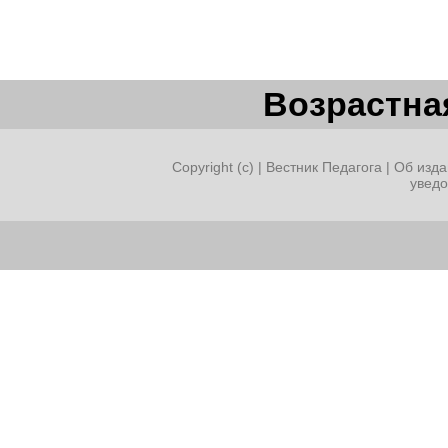
Возрастная
Copyright (c) |
Вестник Педагога
|
Об изда
увед