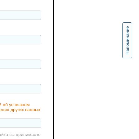
Напоминание
ий об успешном
чения других важных
айта вы принимаете