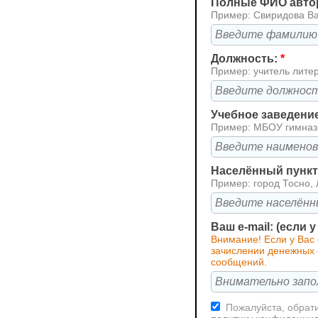
Полные ФИО авто
Пример: Свиридова В
Должность:
*
Пример: учитель лите
Учебное заведени
Пример: МБОУ гимна
Населённый пункт 
Пример: город Тосно, 
Ваш e-mail: (если 
Внимание! Если у Вас
зачислении денежных с
сообщений.
Пожалуйста, обрати