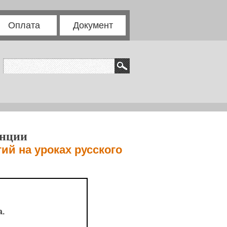
Оплата
Документ
енции
й на уроках русского
.