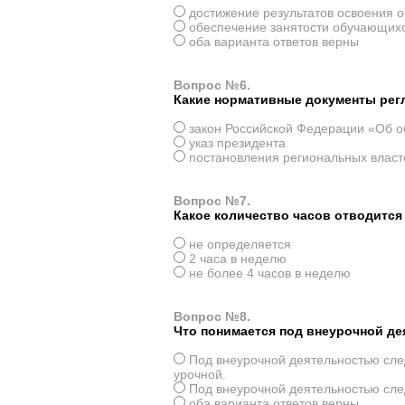
достижение результатов освоения 
обеспечение занятости обучающихс
оба варианта ответов верны
Вопрос №6.
Какие нормативные документы рег
закон Российской Федерации «Об о
указ президента
постановления региональных власт
Вопрос №7.
Какое количество часов отводится
не определяется
2 часа в неделю
не более 4 часов в неделю
Вопрос №8.
Что понимается под внеурочной д
Под внеурочной деятельностью след
урочной.
Под внеурочной деятельностью след
оба варианта ответов верны