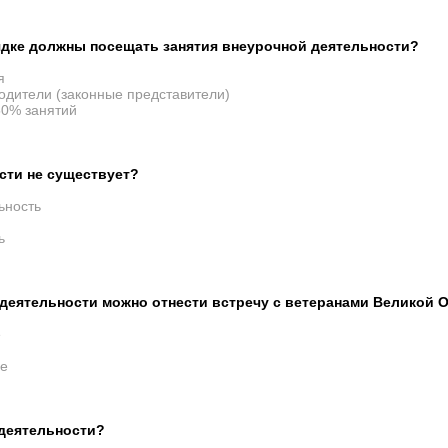
дке должны посещать занятия внеурочной деятельности?
я
одители (законные представители)
50% занятий
сти не существует?
ьность
ь
деятельности можно отнести встречу с ветеранами Великой 
е
ие
 деятельности?