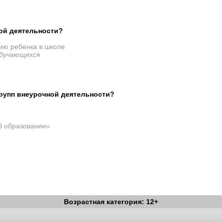
ой деятельности?
ию ребенка в школе
обучающихся
рупп внеурочной деятельности?
б образовании»
Возрастная категория: 12+