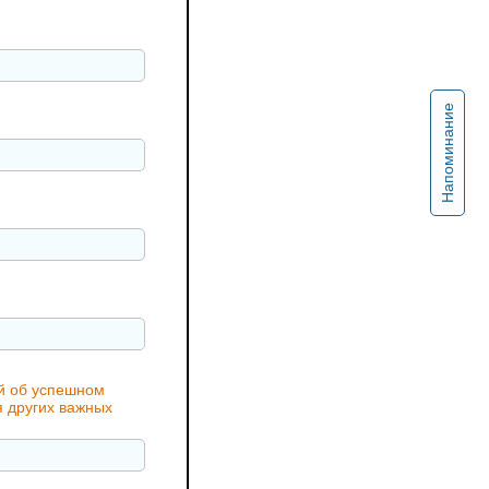
Напоминание
ий об успешном
я других важных