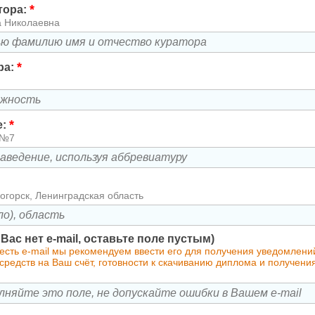
*
тора:
а Николаевна
*
ра:
*
е:
 №7
огорск, Ленинградская область
у Вас нет e-mail, оставьте поле пустым)
 есть e-mail мы рекомендуем ввести его для получения уведомлен
редств на Ваш счёт, готовности к скачиванию диплома и получени