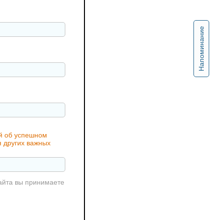
Напоминание
ий об успешном
я других важных
айта вы принимаете