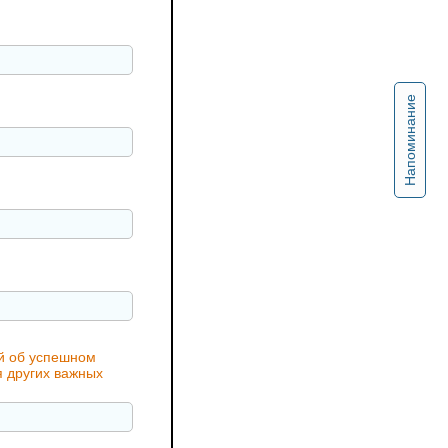
Напоминание
ий об успешном
я других важных