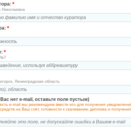
*
тора:
а Николаевна
*
ра:
*
е:
 №7
огорск, Ленинградская область
у Вас нет e-mail, оставьте поле пустым)
 есть e-mail мы рекомендуем ввести его для получения уведомлен
редств на Ваш счёт, готовности к скачиванию диплома и получени