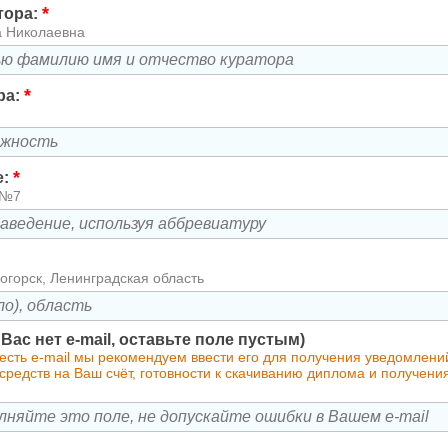
*
тора:
а Николаевна
*
ра:
*
е:
 №7
огорск, Ленинградская область
у Вас нет e-mail, оставьте поле пустым)
 есть e-mail мы рекомендуем ввести его для получения уведомлен
редств на Ваш счёт, готовности к скачиванию диплома и получени