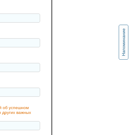
Напоминание
ий об успешном
я других важных