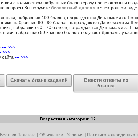
тствии с количеством набранных баллов сразу после оплаты и ввод
на вопросы Вы получите
бесплатный диплом
в электронном виде
астники, набравшие 100 баллов, награждаются Дипломами за I мес
тники, набравшие 80 - 90 баллов, награждаются Дипломами за II м
тники, набравшие 60 - 70 баллов, награждаются Дипломами за III м
стники, набравшие 50 и менее баллов, получают Дипломы участни
р
--- >>>
-- >>>
у сайта
--- >>>
р
Скачать бланк заданий
Ввести ответы из
бланка
Возрастная категория: 12+
Вестник Педагога
|
Об издании
|
Условия
|
Политика конфиденциал