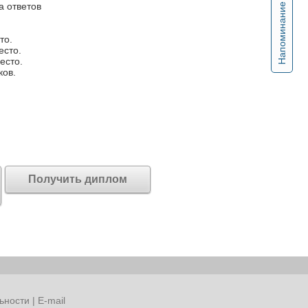
а ответов
Напоминание
.
то.
есто.
есто.
ков.
Получить диплом
ьности
|
E-mail