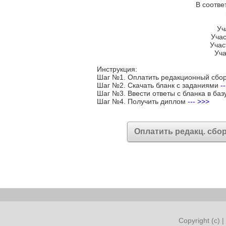
В соотве
Уч
Учас
Учас
Уча
Инструкция:
Шаг №1. Оплатить редакционный сбо
Шаг №2. Скачать бланк с заданиями
-
Шаг №3. Ввести ответы с бланка в баз
Шаг №4. Получить диплом
--- >>>
Оплатить редакц. сбо
Copyright (c) |