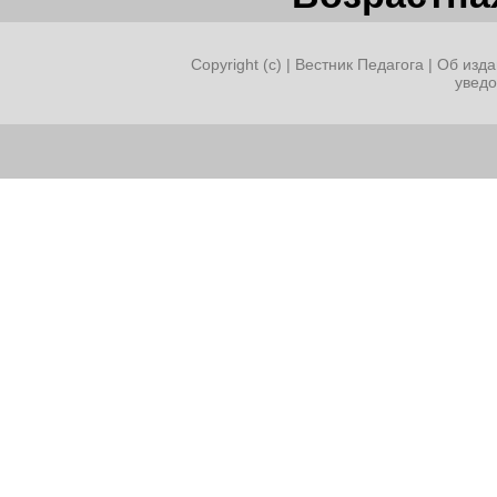
Copyright (c) |
Вестник Педагога
|
Об изда
увед