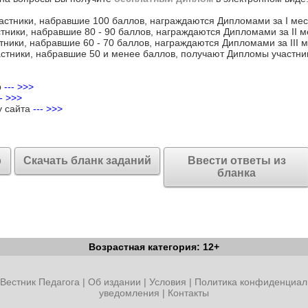
астники, набравшие 100 баллов, награждаются Дипломами за I мес
тники, набравшие 80 - 90 баллов, награждаются Дипломами за II м
тники, набравшие 60 - 70 баллов, награждаются Дипломами за III м
стники, набравшие 50 и менее баллов, получают Дипломы участни
р
--- >>>
-- >>>
у сайта
--- >>>
р
Скачать бланк заданий
Ввести ответы из
бланка
Возрастная категория: 12+
Вестник Педагога
|
Об издании
|
Условия
|
Политика конфиденциал
уведомления
|
Контакты