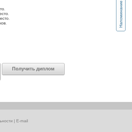
Напоминание
то.
есто.
есто.
ков.
Получить диплом
ьности
|
E-mail