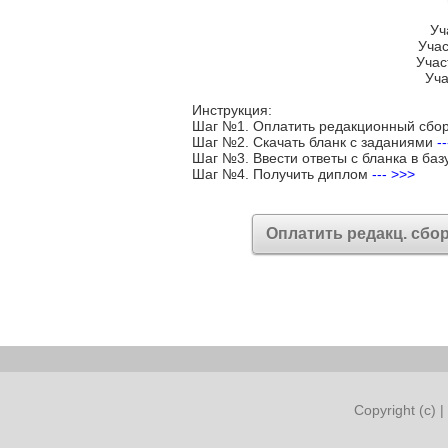
Уч
Учас
Учас
Уча
Инструкция:
Шаг №1. Оплатить редакционный сбо
Шаг №2. Скачать бланк с заданиями
-
Шаг №3. Ввести ответы с бланка в баз
Шаг №4. Получить диплом
--- >>>
Оплатить редакц. сбо
Copyright (c) |