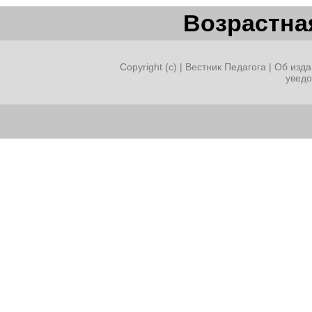
Возрастная
Copyright (c) |
Вестник Педагога
|
Об изда
увед