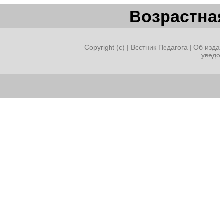
Возрастная
Copyright (c) |
Вестник Педагога
|
Об изда
увед