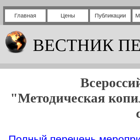
Главная
Цены
Публикации
М
ВЕСТНИК П
Всеросси
"Методическая копил
Полный перечень мероприя