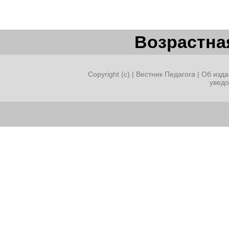
Возрастная
Copyright (c) |
Вестник Педагога
|
Об изда
увед