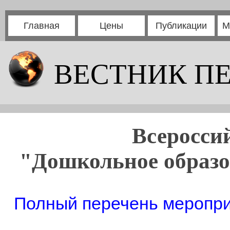
Главная
Цены
Публикации
М
ВЕСТНИК П
Всеросси
"Дошкольное образов
Полный перечень мероприя