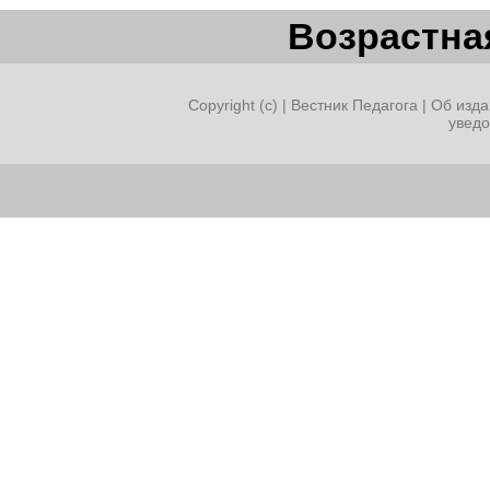
Возрастная
Copyright (c) |
Вестник Педагога
|
Об изда
увед