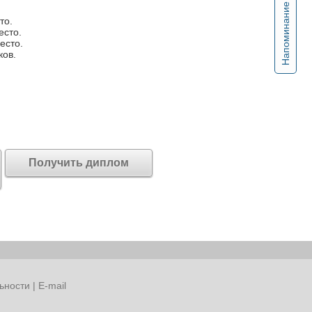
Напоминание
то.
есто.
есто.
ков.
Получить диплом
ьности
|
E-mail