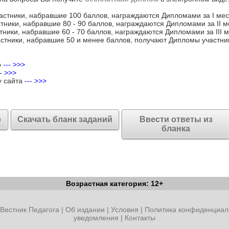
астники, набравшие 100 баллов, награждаются Дипломами за I мес
тники, набравшие 80 - 90 баллов, награждаются Дипломами за II м
тники, набравшие 60 - 70 баллов, награждаются Дипломами за III м
стники, набравшие 50 и менее баллов, получают Дипломы участни
р
--- >>>
-- >>>
у сайта
--- >>>
р
Скачать бланк заданий
Ввести ответы из
бланка
Возрастная категория: 12+
Вестник Педагога
|
Об издании
|
Условия
|
Политика конфиденциал
уведомления
|
Контакты