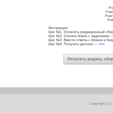
Уч
Учас
Учас
Уча
Инструкция:
Шаг №1. Оплатить редакционный сбо
Шаг №2. Скачать бланк с заданиями
-
Шаг №3. Ввести ответы с бланка в баз
Шаг №4. Получить диплом
--- >>>
Оплатить редакц. сбо
Copyright (c) |