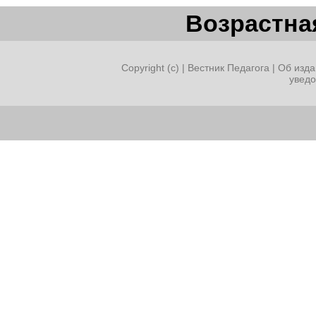
Возрастная
Copyright (c) |
Вестник Педагога
|
Об изда
увед