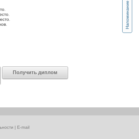
Напоминание
то.
есто.
есто.
ков.
Получить диплом
ьности
|
E-mail