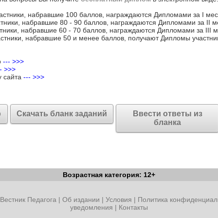
астники, набравшие 100 баллов, награждаются Дипломами за I мес
тники, набравшие 80 - 90 баллов, награждаются Дипломами за II м
тники, набравшие 60 - 70 баллов, награждаются Дипломами за III м
стники, набравшие 50 и менее баллов, получают Дипломы участни
р
--- >>>
-- >>>
у сайта
--- >>>
р
Скачать бланк заданий
Ввести ответы из
бланка
Возрастная категория: 12+
Вестник Педагога
|
Об издании
|
Условия
|
Политика конфиденциал
уведомления
|
Контакты