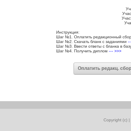
Уч
Учас
Учас
Уча
Инструкция:
Шаг №1. Оплатить редакционный сбо
Шаг №2. Скачать бланк с заданиями
-
Шаг №3. Ввести ответы с бланка в баз
Шаг №4. Получить диплом
--- >>>
Оплатить редакц. сбо
Copyright (c) |