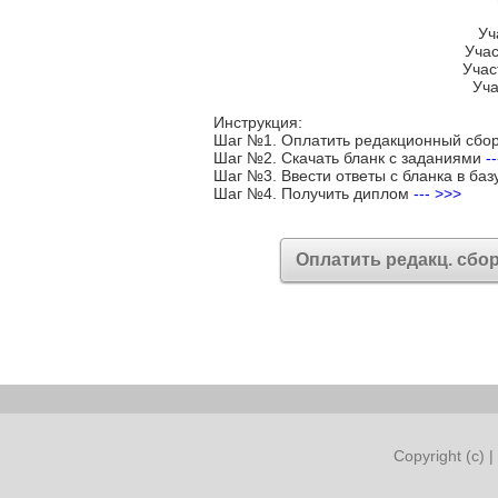
Уч
Учас
Учас
Уча
Инструкция:
Шаг №1. Оплатить редакционный сбо
Шаг №2. Скачать бланк с заданиями
-
Шаг №3. Ввести ответы с бланка в баз
Шаг №4. Получить диплом
--- >>>
Оплатить редакц. сбо
Copyright (c) |