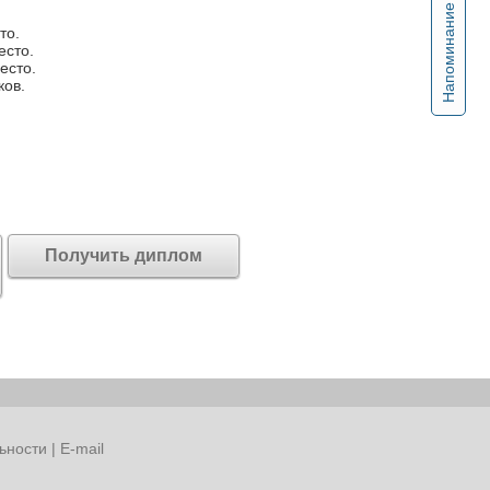
Напоминание
то.
есто.
есто.
ков.
Получить диплом
ьности
|
E-mail