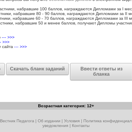
астники, набравшие 100 баллов, награждаются Дипломами за I мес
тники, набравшие 80 - 90 баллов, награждаются Дипломами за II м
тники, набравшие 60 - 70 баллов, награждаются Дипломами за III м
стники, набравшие 50 и менее баллов, получают Дипломы участни
р
--- >>>
-- >>>
у сайта
--- >>>
р
Скачать бланк заданий
Ввести ответы из
бланка
Возрастная категория: 12+
Вестник Педагога
|
Об издании
|
Условия
|
Политика конфиденциал
уведомления
|
Контакты