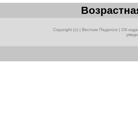
Возрастная
Copyright (c) |
Вестник Педагога
|
Об изда
увед