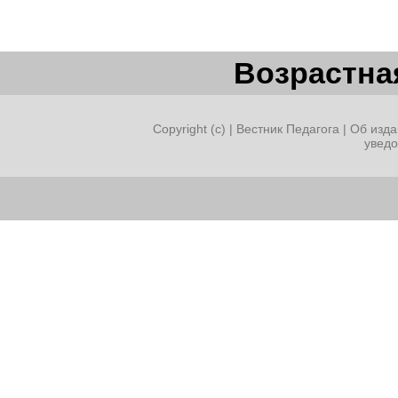
Возрастная
Copyright (c) |
Вестник Педагога
|
Об изда
увед