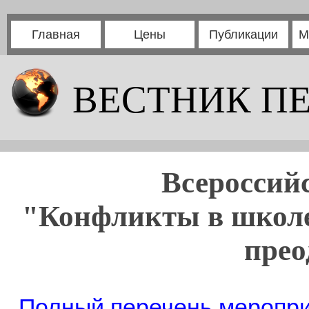
Главная
Цены
Публикации
М
ВЕСТНИК П
Всероссий
"Конфликты в школе
прео
Полный перечень мероприя