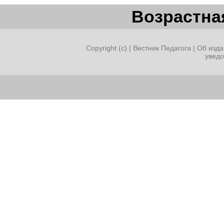
Возрастная
Copyright (c) |
Вестник Педагога
|
Об изда
увед