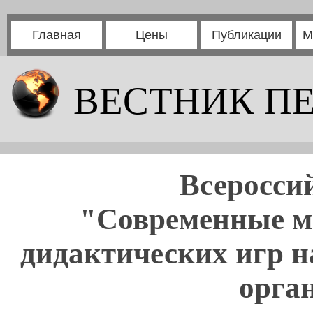
Главная
Цены
Публикации
М
ВЕСТНИК П
Всеросси
"Современные м
дидактических игр н
орга