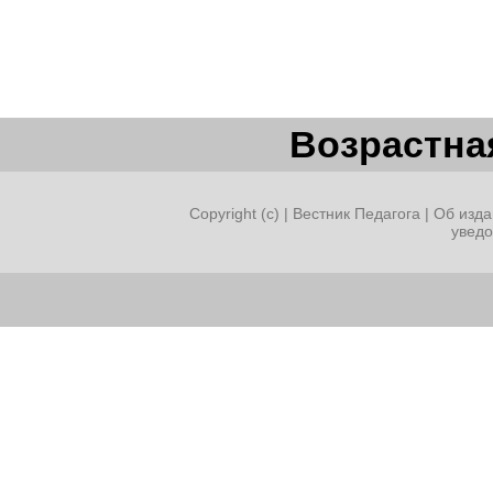
Возрастная
Copyright (c) |
Вестник Педагога
|
Об изда
увед