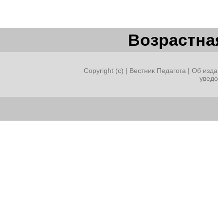
Возрастная
Copyright (c) |
Вестник Педагога
|
Об изда
увед