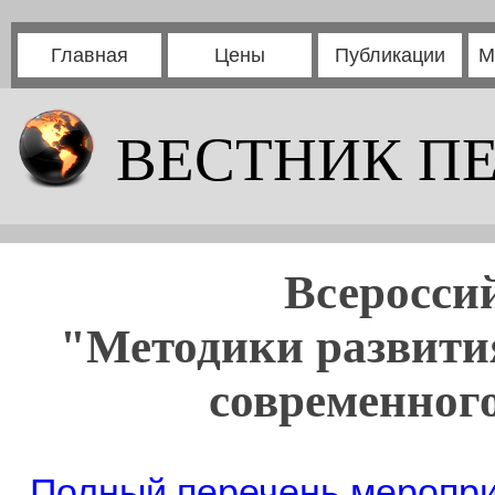
Главная
Цены
Публикации
М
ВЕСТНИК П
Всеросси
"Методики развити
современного
Полный перечень мероприя