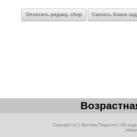
Оплатить редакц. сбор
Скачать бланк за
Возрастная
Copyright (c) |
Вестник Педагога
|
Об изда
увед