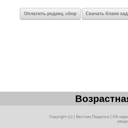
Оплатить редакц. сбор
Скачать бланк за
Возрастная
Copyright (c) |
Вестник Педагога
|
Об изда
увед