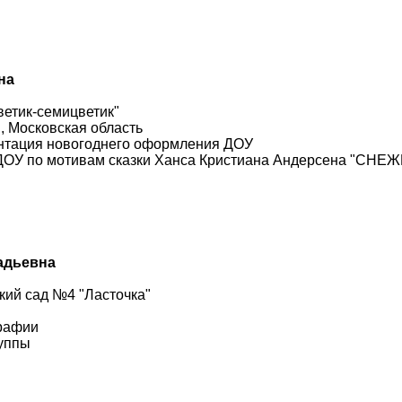
на
етик-семицветик"
, Московская область
нтация новогоднего оформления ДОУ
ДОУ по мотивам сказки Ханса Кристиана Андерсена "СН
адьевна
кий сад №4 "Ласточка"
рафии
уппы