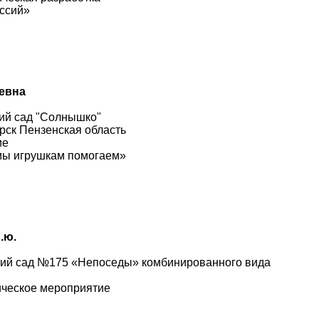
ссий»
евна
ий сад "Солнышко"
рск Пензенская область
ие
 мы игрушкам помогаем»
.ю.
кий сад №175 «Непоседы» комбинированного вида
ическое мероприятие