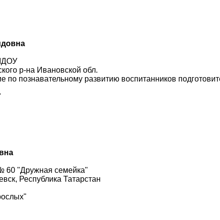
идовна
 МДОУ
кого р-на Ивановской обл.
е по познавательному развитию воспитанников подготов
"
вна
№ 60 "Дружная семейка"
евск, Республика Татарстан
рослых"