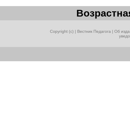
Возрастная
Copyright (c) |
Вестник Педагога
|
Об изда
увед