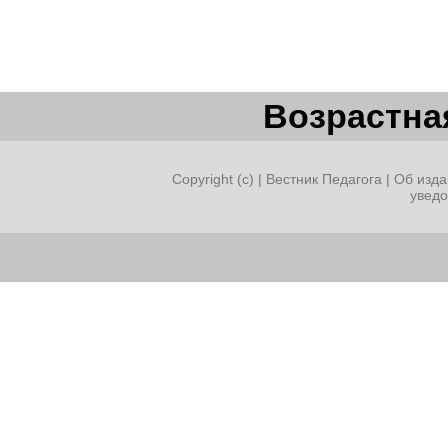
Возрастная
Copyright (c) |
Вестник Педагога
|
Об изда
увед