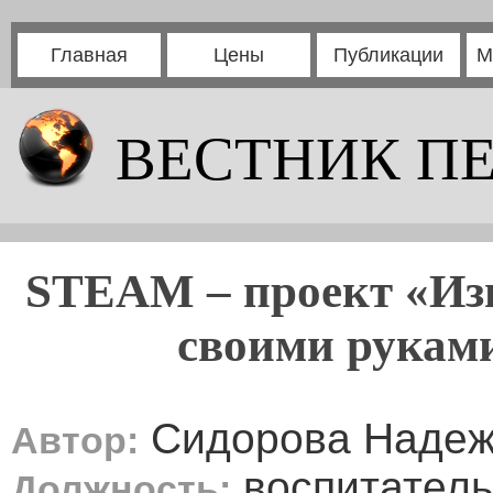
Главная
Цены
Публикации
М
ВЕСТНИК П
STEAM – проект «Изг
своими рукам
Сидорова Надеж
Автор:
воспитатель
Должность: