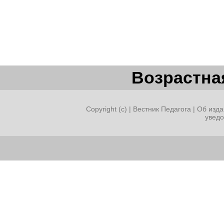
Возрастная
Copyright (c) |
Вестник Педагога
|
Об изда
увед