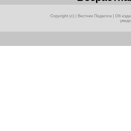
Copyright (c) |
Вестник Педагога
|
Об изда
увед