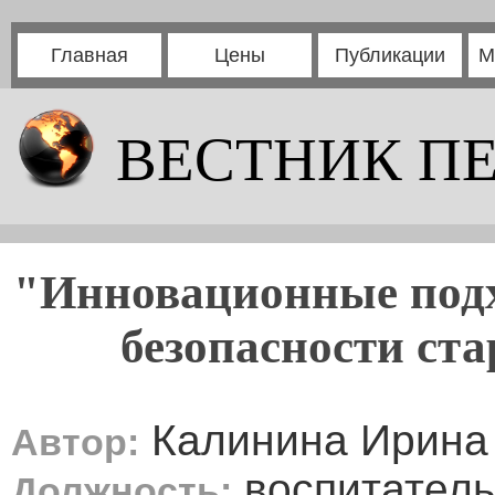
Главная
Цены
Публикации
М
ВЕСТНИК П
"Инновационные подх
безопасности ст
Калинина Ирина
Автор:
воспитатель
Должность: