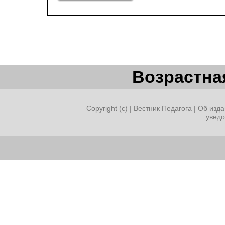
Возрастная
Copyright (c) |
Вестник Педагога
|
Об изда
увед