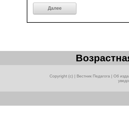
Возрастная
Copyright (c) |
Вестник Педагога
|
Об изда
увед