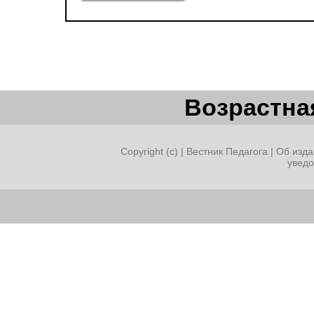
Возрастная
Copyright (c) |
Вестник Педагога
|
Об изда
увед