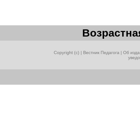
Возрастная
Copyright (c) |
Вестник Педагога
|
Об изда
увед