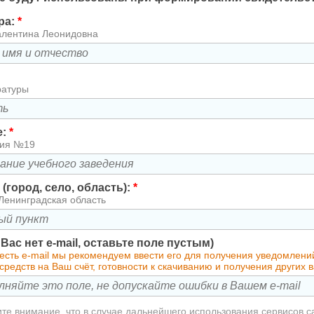
ра:
*
алентина Леонидовна
ратуры
е:
*
зия №19
(город, село, область):
*
Ленинградская область
у Вас нет e-mail, оставьте поле пустым)
 есть e-mail мы рекомендуем ввести его для получения уведомлен
редств на Ваш счёт, готовности к скачиванию и получения других
те внимание, что в случае дальнейшего использования сервисов с