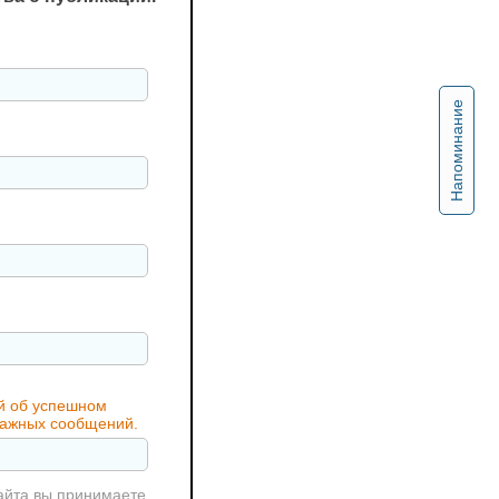
Напоминание
ий об успешном
 важных сообщений.
айта вы принимаете