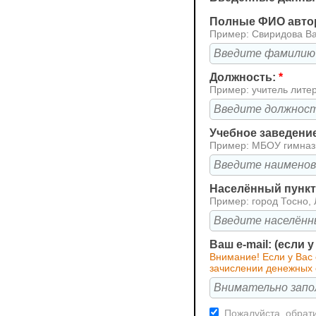
Полные ФИО авто
Пример: Свиридова В
Должность:
*
Пример: учитель лите
Учебное заведени
Пример: МБОУ гимна
Населённый пункт 
Пример: город Тосно, 
Ваш e-mail: (если 
Внимание! Если у Вас
зачислении денежных с
Пожалуйста, обрати