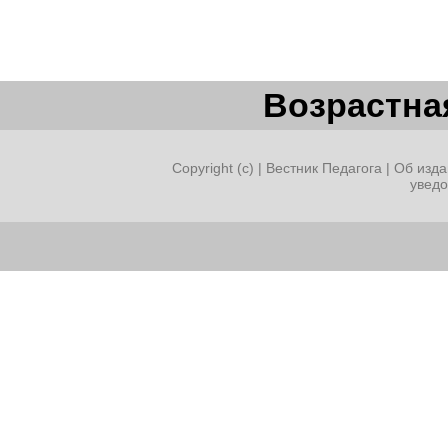
Возрастная
Copyright (c) |
Вестник Педагога
|
Об изда
увед