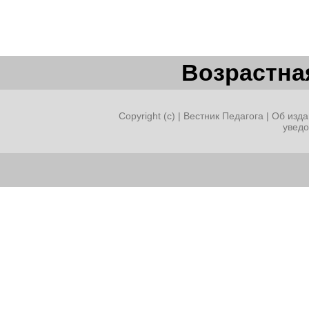
Возрастная
Copyright (c) |
Вестник Педагога
|
Об изда
увед