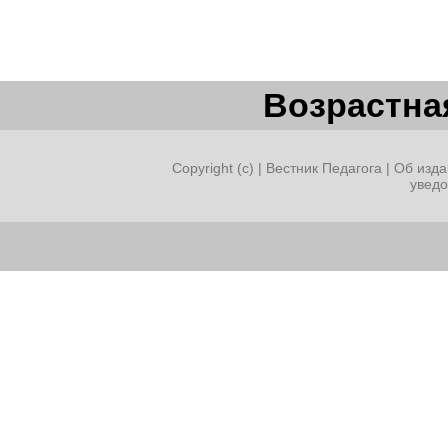
Возрастная
Copyright (c) |
Вестник Педагога
|
Об изда
увед