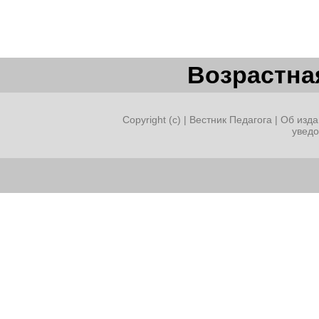
Возрастная
Copyright (c) |
Вестник Педагога
|
Об изда
увед