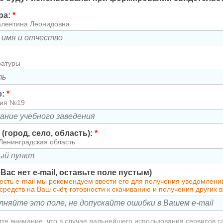
ра:
*
алентина Леонидовна
ратуры
е:
*
зия №19
(город, село, область):
*
Ленинградская область
у Вас нет e-mail, оставьте поле пустым)
 есть e-mail мы рекомендуем ввести его для получения уведомлен
редств на Ваш счёт, готовности к скачиванию и получения других
те внимание, что в случае дальнейшего использования сервисов с