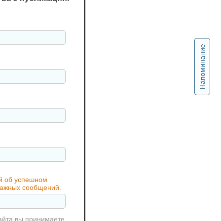
Напоминание
ий об успешном
 важных сообщений.
айта вы принимаете