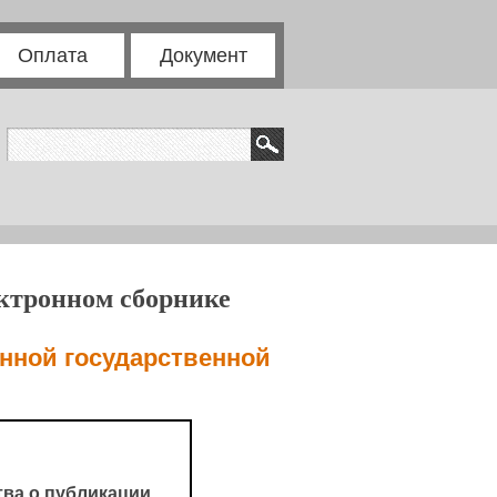
Оплата
Документ
ектронном сборнике
енной государственной
ва о публикации.