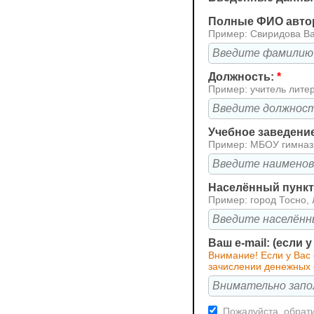
Полные ФИО авто
Пример: Свиридова В
Должность:
*
Пример: учитель лите
Учебное заведени
Пример: МБОУ гимна
Населённый пункт 
Пример: город Тосно, 
Ваш e-mail: (если 
Внимание! Если у Вас
зачислении денежных с
Пожалуйста, обрати