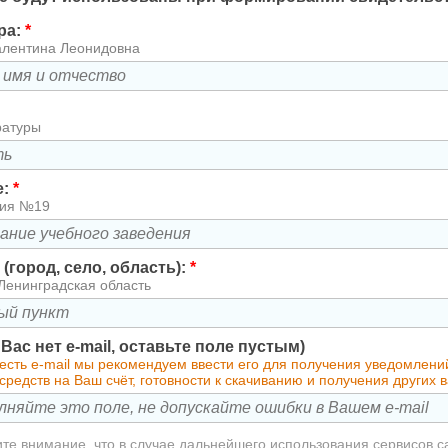
ра:
*
алентина Леонидовна
ратуры
е:
*
зия №19
(город, село, область):
*
Ленинградская область
у Вас нет e-mail, оставьте поле пустым)
 есть e-mail мы рекомендуем ввести его для получения уведомлен
редств на Ваш счёт, готовности к скачиванию и получения других
те внимание, что в случае дальнейшего использования сервисов с