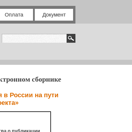
Оплата
Документ
ектронном сборнике
в России на пути
оекта»
ва о публикации.