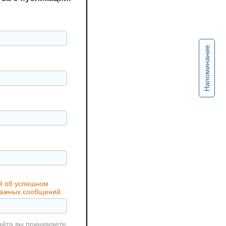
Напоминание
ий об успешном
 важных сообщений.
айта вы принимаете