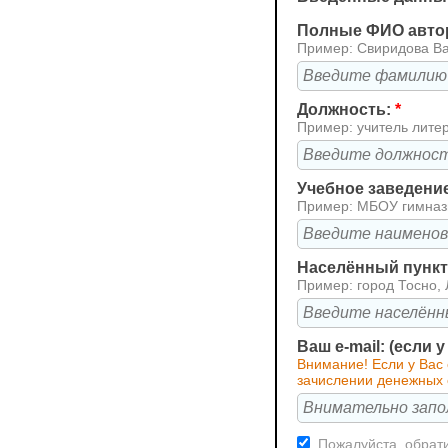
Полные ФИО авто
Пример: Свиридова В
Должность:
*
Пример: учитель лите
Учебное заведени
Пример: МБОУ гимна
Населённый пункт 
Пример: город Тосно, 
Ваш e-mail: (если 
Внимание! Если у Вас
зачислении денежных с
Пожалуйста, обрати