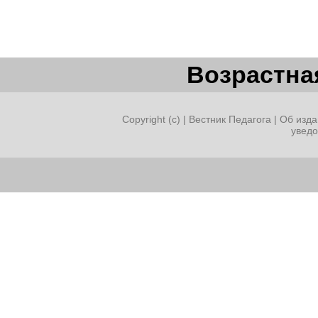
Возрастная
Copyright (c) |
Вестник Педагога
|
Об изда
увед