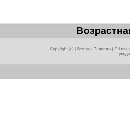
Возрастная
Copyright (c) |
Вестник Педагога
|
Об изда
увед