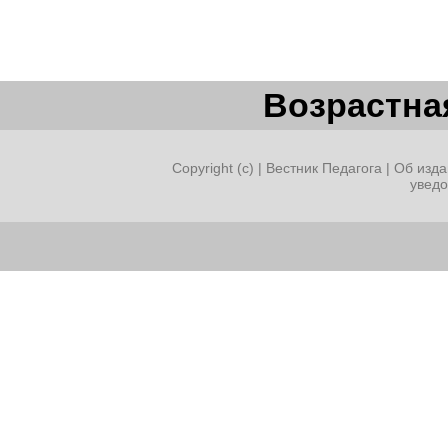
Возрастная
Copyright (c) |
Вестник Педагога
|
Об изда
увед