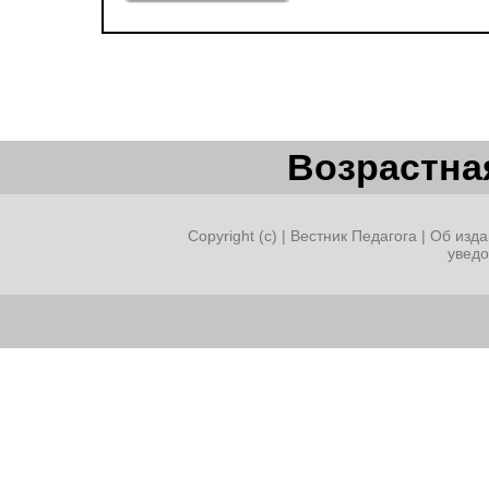
Возрастная
Copyright (c) |
Вестник Педагога
|
Об изда
увед