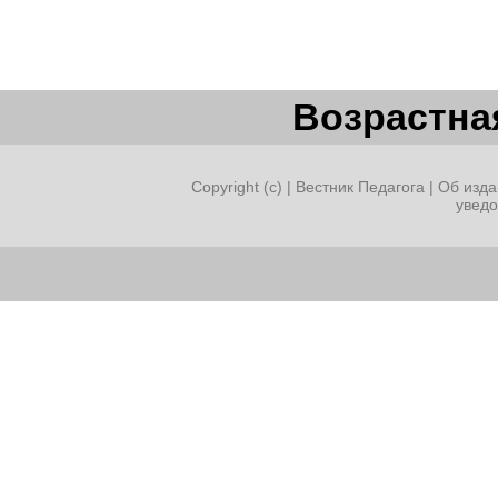
Возрастная
Copyright (c) |
Вестник Педагога
|
Об изда
увед